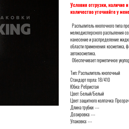
Условия отгрузки, наличие 
количество уточняйте у мен
Распылитель кнопочного типа пр
мелкодисперсного распыления со
нанесение и распределение жидк
области применения: косметика, ф
автокосметика.
Обеспечивает герметичное укупор
Тип: Распылитель кнопочный
Стандарт горла: 18/410
Юбка: Ребристая
Цвет: Белый/Белый
Цвет защитного колпачка: Прозра
Длина трубки: ---
Дозировка: ---
Упаковка: ---